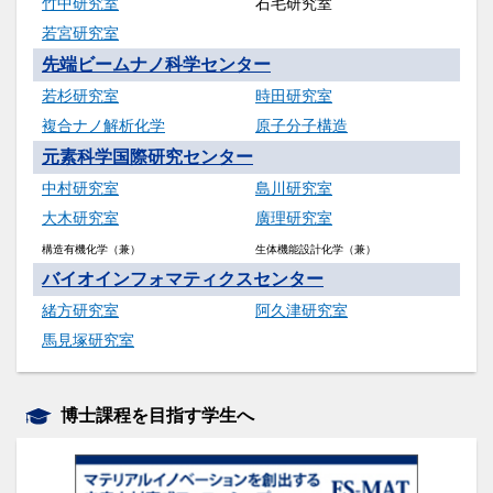
竹中研究室
石毛研究室
若宮研究室
先端ビームナノ科学センター
若杉研究室
時田研究室
複合ナノ解析化学
原子分子構造
元素科学国際研究センター
中村研究室
島川研究室
大木研究室
廣理研究室
構造有機化学（兼）
生体機能設計化学（兼）
バイオインフォマティクスセンター
緒方研究室
阿久津研究室
馬見塚研究室
博士課程を目指す学生へ