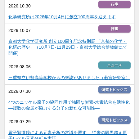
行事
2026.10.30
化学研究所は2026年10月4日に創立100周年を迎えます
行事
2026.10.07
京都大学化学研究所 創立100周年記念特別展 「京都の化学・
化研の歴史」（10月7日-11月29日・京都大学総合博物館にて
開催)
ニュース
2026.08.06
三重県立伊勢高等学校からの来訪がありました（若宮研究室）
研究トピックス
2026.07.30
4つのニッケル原子の協同作用で強固な炭素-水素結合を活性化
―複数の金属が協力する分子の新たな可能性―
研究トピックス
2026.07.29
電子顕微鏡による元素分析の常識を覆す ―従来の限界超え原
子レベル元素分析を実証―