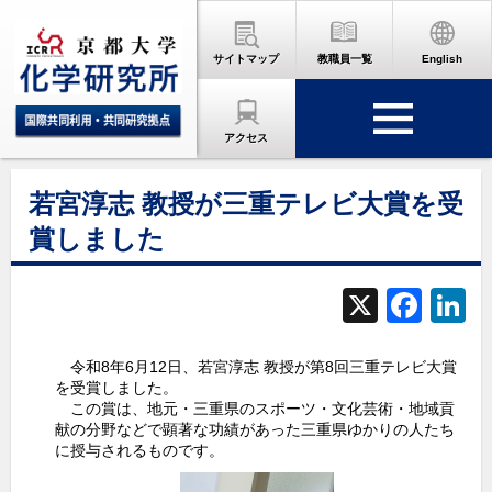
サイトマップ
教職員一覧
English
アクセス
若宮淳志 教授が三重テレビ大賞を受
賞しました
X
F
L
a
c
令和8年6月12日、若宮淳志 教授が第8回三重テレビ大賞
を受賞しました。
e
この賞は、地元・三重県のスポーツ・文化芸術・地域貢
献の分野などで顕著な功績があった三重県ゆかりの人たち
b
d
に授与されるものです。
o