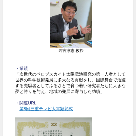
o
k
若宮淳志 教授
・業績
「次世代のペロブスカイト太陽電池研究の第一人者として
世界の科学技術発展に多大なる貢献をし、国際舞台で活躍
する先駆者としてふるさとで育つ若い研究者たちに大きな
夢と誇りを与え、地域の発展に寄与した功績」
・関連URL
第8回三重テレビ大賞顕彰式