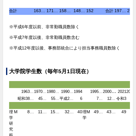
163
…
171
…
158
…
148
…
152
197
…
210
合計
合計
※平成6年度以前、非常勤職員数除く
※平成7年度以後、非常勤職員数含む
※平成12年度以後、事務部統合により担当事務職員数除く
大学院学生数（毎年5月1日現在）
…
1963
…
1970
…
1980
…
1990
…
1994
1995
…
2000
2021
2022
昭和38
…
45
…
55
…
平成2
…
6
7
…
12
…
令和3
4
M
8
…
11
…
15
…
32
…
40
M
49
…
43
…
49
45
理
理
学
学
研
究
科