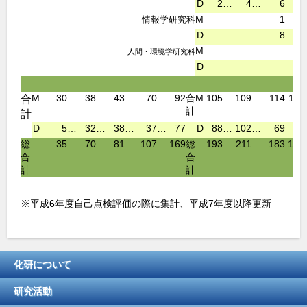
D
2
…
4
…
6
5
M
1
0
情報学研究科
D
8
9
M
人間・環境学研究科
D
M
30
…
38
…
43
…
70
…
92
合
M
105
…
109
…
114
114
合
計
計
D
5
…
32
…
38
…
37
…
77
D
88
…
102
…
69
81
総
35
…
70
…
81
…
107
…
169
総
193
…
211
…
183
195
合
合
計
計
※平成6年度自己点検評価の際に集計、平成7年度以降更新
化研について
研究活動