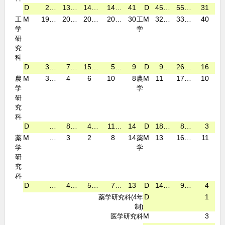
D
2
…
13
…
14
…
14
…
41
D
45
…
55
…
31
36
M
19
…
20
…
20
…
20
…
30
M
32
…
33
…
40
49
工
工
学
学
研
究
科
D
3
…
7
…
15
…
5
…
9
D
9
…
26
…
16
18
M
3
…
4
6
10
8
M
11
17
…
10
7
農
農
学
学
研
究
科
D
…
8
…
4
…
11
…
14
D
18
…
8
…
3
4
M
…
3
2
8
14
M
13
16
…
11
8
薬
薬
学
学
研
究
科
D
…
4
…
5
…
7
…
13
D
14
…
9
…
4
8
D
1
1
薬学研究科(4年
制)
M
3
5
医学研究科