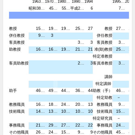
1963
…
1970
…
1980
…
1990
…
1994
1995
…
2000
昭和38
…
45
…
55
…
平成2
…
6
7
…
12
15
…
19
…
19
…
25
…
27
27
…
22
教授
教授
9
…
3
併任教授
併任教授
3
…
3
3
…
3
客員教授
客員教授
16
…
16
…
19
…
21
…
21
25
…
27
助教授
准(助)教授
特定准教授
2
…
3
3
…
3
客員助教授
客員准教授
講師
特定講師
46
…
49
…
44
…
36
…
44
46
…
41
助手
助教（手）
－
－
特定助教
16
…
18
…
24
…
20
…
13
9
…
8
教務職員
教務職員
14
…
13
…
10
…
10
…
10
15
…
11
技術職員
技術職員
－
－
特定研究員
21
…
29
…
27
…
22
…
22
24
…
0
事務職員
事務職員
26
…
24
…
15
…
9
…
9
45
…
42
その他職員
その他職員