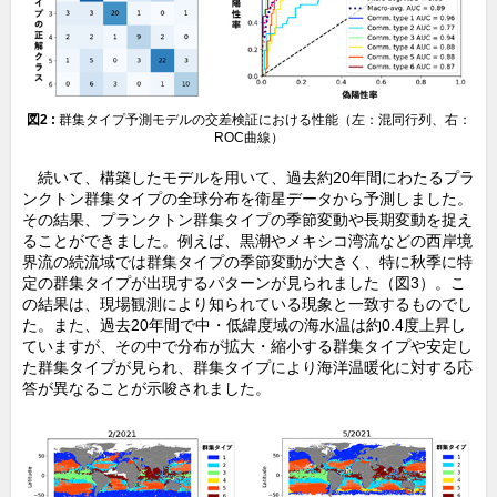
図2 :
群集タイプ予測モデルの交差検証における性能（左：混同行列、右：
ROC曲線）
続いて、構築したモデルを用いて、過去約20年間にわたるプラ
ンクトン群集タイプの全球分布を衛星データから予測しました。
その結果、プランクトン群集タイプの季節変動や長期変動を捉え
ることができました。例えば、黒潮やメキシコ湾流などの西岸境
界流の続流域では群集タイプの季節変動が大きく、特に秋季に特
定の群集タイプが出現するパターンが見られました（図3）。こ
の結果は、現場観測により知られている現象と一致するものでし
た。また、過去20年間で中・低緯度域の海水温は約0.4度上昇し
ていますが、その中で分布が拡大・縮小する群集タイプや安定し
た群集タイプが見られ、群集タイプにより海洋温暖化に対する応
答が異なることが示唆されました。