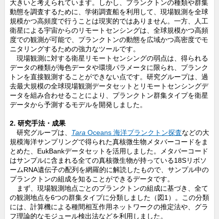
大きいと考えられています。しかし、プランクトンの種類や群集
動態を調査するために、学術調査船を利用して、現場観測を全球
規模かつ高頻度で行うことは現実的ではありません。一方、人工
衛星による宇宙からのリモートセンシングは、全球規模かつ高頻
度での観測が可能で、プランクトンの動態を広域かつ高密度でモ
ニタリングするための強力なツールです。
現場観測に対する衛星リモートセンシングの弱点は、得られる
データの種類が海色データや環境パラメータに限られ、プランク
トンを直接観測することができない点です。研究グループは、過
去最大規模の全球現場観測データセットとリモートセンシングデ
ータを組み合わせることにより、プランクトン群集タイプを衛星
データから予測するモデルを開発しました。
2. 研究手法・成果
研究グループは、
Tara
Oceans 海洋プランクトン探査
などの大
規模海洋サンプリングで得られた真核微生物メタバーコードをま
とめた、EukBankデータセットを活用しました。メタバーコード
はサンプルに含まれる全ての真核微生物が持っている18Sリボソ
ームRNA遺伝子の配列を網羅的に解読したもので、サンプル中の
プランクトンの組成を知ることができるデータです。
まず、現場観測地点ごとのプランクトンの組成に基づき、全て
の観測地点を6つの群集タイプに分類しました（図1）。この分類
には、計算機による種間相互作用ネットワークの推定法や、グラ
フ理論的なモジュール検出法などを利用しました。