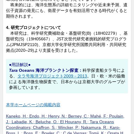
将来的には、海洋生態系の詳細モニタリングや近未来予測、遺
伝子資源の発見にも、衛星データを有効活用できる時代がくると
期待されます。
4. 研究プロジェクトについて
本研究は、科学研究費補助金・基盤研究(B)（18H02279）、基
盤研究(S)（19H05667）、JST次世代研究者挑戦的研究プログラ
ム(JPMJSP2110)、京都大学化学研究所国際共同利用・共同研究
拠点(2020–29)より支援を受けました。
●用語解説●
Tara
Oceans 海洋プランクトン探査
：
科学探査船タラ号によ
る、
タラ号海洋プロジェクト2009－2013
。日・欧・米の協働
による海洋微生物探査で、日本からは京都大学のグループが
参画しています。
本学ホームページの掲載内容
Kaneko, H.; Endo, H.; Henry, N.; Berney, C.; Mahé, F.; Poulain,
J.; Labadie, K.; Beluche, O.; El Hourany, R.; Tara Oceans
Coordinators; Chaffron, S.; Wincker, P.; Nakamura, R.; Karp-
Boss, L.; Boss, E.; Bowler, C.; C de Vargas; Tomii, K.; Ogata,H.,