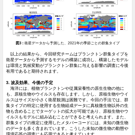
図3 :
衛星データから予測した、2021年の季節ごとの群集タイプ
以上の結果から、今回研究チームはプランクトン群集タイプを
衛星データから予測するモデルの構築に成功し、構築したモデル
は環境と気候変動がプランクトン群集に与える影響の調査に今後
有用であると期待されます。
3. 波及効果、今後の予定
海洋には、植物プランクトンや従属栄養性の原生生物の他に
も、原核生物やウイルスも存在します。しかし、原核生物やウイ
ルスはサイズが小さく衛星観測は困難です。今回の手法では、群
集タイプの特定に使用する生物組成データに真核微生物以外の生
物も含めることでターゲットの拡大が可能であり、原核生物やウ
イルスもモデルに組み込むことができると考えられます。また、
群集タイプの推定に使用したメタバーコードには、未知の微生物
のデータも多く含まれています。こうした未知の微生物の動態や
環境応答の調査にも応用できると考えています。