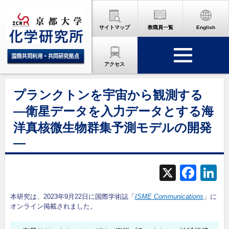
サイトマップ
教職員一覧
English
アクセス
プランクトンを宇宙から観測する
―衛星データを入力データとする海
洋真核微生物群集予測モデルの開発
―
X
F
L
a
本研究は、2023年9月22日に国際学術誌「
ISME Communications
」に
c
オンライン掲載されました。
e