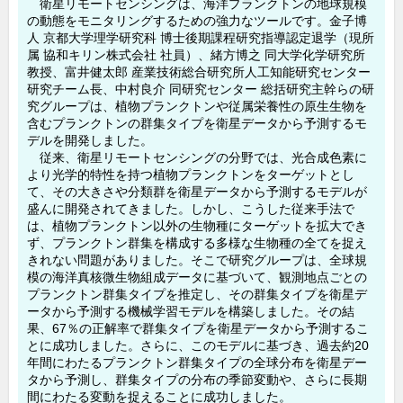
衛星リモートセンシングは、海洋プランクトンの地球規模
b
d
の動態をモニタリングするための強力なツールです。金子博
o
人 京都大学理学研究科 博士後期課程研究指導認定退学（現所
属 協和キリン株式会社 社員）、緒方博之 同大学化学研究所
o
教授、富井健太郎 産業技術総合研究所人工知能研究センター
研究チーム長、中村良介 同研究センター 総括研究主幹らの研
k
究グループは、植物プランクトンや従属栄養性の原生生物を
含むプランクトンの群集タイプを衛星データから予測するモ
デルを開発しました。
従来、衛星リモートセンシングの分野では、光合成色素に
より光学的特性を持つ植物プランクトンをターゲットとし
て、その大きさや分類群を衛星データから予測するモデルが
盛んに開発されてきました。しかし、こうした従来手法で
は、植物プランクトン以外の生物種にターゲットを拡大でき
ず、プランクトン群集を構成する多様な生物種の全てを捉え
きれない問題がありました。そこで研究グループは、全球規
模の海洋真核微生物組成データに基づいて、観測地点ごとの
プランクトン群集タイプを推定し、その群集タイプを衛星デ
ータから予測する機械学習モデルを構築しました。その結
果、67％の正解率で群集タイプを衛星データから予測するこ
とに成功しました。さらに、このモデルに基づき、過去約20
年間にわたるプランクトン群集タイプの全球分布を衛星デー
タから予測し、群集タイプの分布の季節変動や、さらに長期
間にわたる変動を捉えることに成功しました。