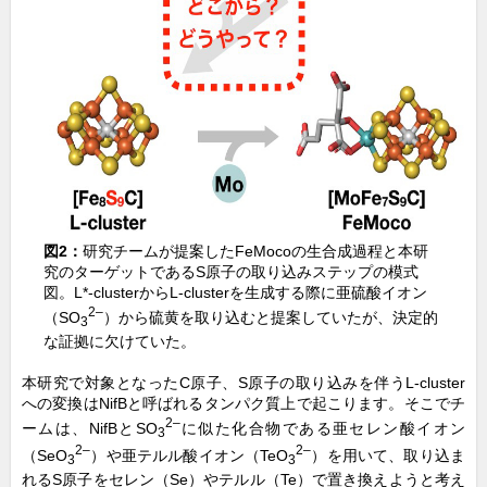
図2：
研究チームが提案したFeMocoの生合成過程と本研
究のターゲットであるS原子の取り込みステップの模式
図。L*-clusterからL-clusterを生成する際に亜硫酸イオン
2–
（SO
）から硫黄を取り込むと提案していたが、決定的
3
な証拠に欠けていた。
本研究で対象となったC原子、S原子の取り込みを伴うL-cluster
への変換はNifBと呼ばれるタンパク質上で起こります。そこでチ
2–
ームは、NifBとSO
に似た化合物である亜セレン酸イオン
3
2–
2–
（SeO
）や亜テルル酸イオン（TeO
）を用いて、取り込ま
3
3
れるS原子をセレン（Se）やテルル（Te）で置き換えようと考え