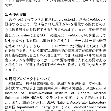
元してS原子を取り込む」という仮説を強力にサポートするもの
です。
3.
今後の展望
SeやTeによってラベル化されたL-clusterは、さらにFeMocoへ
誘導することで、取り込まれた原子がN
を還元する際にどのよ
2
うに振る舞うかを観察できると考えられます。また、本研究で提
2–
案したL-clusterによるSO
の還元は、FeMocoがN
を還元して
3
2
NH
を放出する過程にも関わると考えられ、チームは一層の研究
3
を進めています。さらに、ニトロゲナーゼが機能するためにS源
が必須である、という事実は細胞内での窒素固定が硫黄の代謝経
路と密接に関わることを示唆します。つまり細胞レベルで窒素固
定システムを利用するには、このS源も考慮に入れる必要がある
と考えられ、関連する代謝工学や合成生物学にも有用な知見と言
えます。
4.
研究プロジェクトについて
本研究は、科学研究費補助金、武田科学振興財団、立松財団、
京都大学化学研究所国際共同利用・共同研究拠点、米国National
Institute of Health-National Institute of General Medical
Sciences（NIH-NIGMS）グラントの支援によって行われまし
た。また、測定に利用したSLAC National Accelerator Laboratory
は米国Department of Energy（DOE）の、Stanford Synchrotron