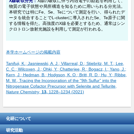
X線吸収分光：
X線の吸収に伴う内殻電子の励起を利用して、
物質の電子状態や局所構造を知るために用いられる分光法。
本研究では特にFe、Se、Teについて測定を行い、得られたデ
ータを統合することでL-clusterに導入されたSe、Te原子に関
する情報を得た。高強度のX線を必要とするため、通常はシン
クロトロン放射光施設を利用して測定が行われる。
本学ホームページの掲載内容
Tanifuji, K.; Jasniewski, A. J.; Villarreal, D.; Stiebritz, M. T.; Lee,
C. C.; Wilcoxen, J.; Ohki, Y.; Chatterjee, R.; Bogacz, I.; Yano, J.;
Kern, J.; Hedman, B.; Hodgson, K. O.; Britt, R. D.; Hu, Y.; Ribbe,
M. W., Tracing the Incorporation of the “9th Sulfur” into the
Nitrogenase Cofactor Precursor with Selenite and Tellurite,
Nature Chemistry
,
13,
1228–1234 (2021)
化研について
研究活動