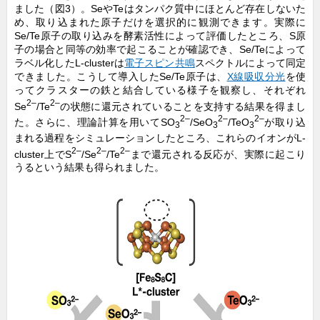
ました（図3）。SeやTeはタンパク質中にほとんど存在しないた
め、取り込まれた原子だけを選択的に観測できます。実際に
Se/Te原子の取り込みを酵素活性によって評価したところ、S原
子の場合と同等の効率で起こることが確認でき、Se/Teによって
ラベル化したL-clusterは
電子スピン共鳴
スペクトルによって同定
できました。こうして導入したSe/Te原子は、
X線吸収分光
を使
ってクラスターの鉄と結合している様子を観察し、それぞれ
2–
2–
Se
/Te
の状態に還元されていることを支持する結果を得まし
2–
2–
2–
た。さらに、理論計算を用いてSO
/SeO
/TeO
が取り込
3
3
3
まれる過程をシミュレーションしたところ、これらのイオンがL-
2–
2–
2–
cluster上でS
/Se
/Te
まで還元される反応が、実際に起こり
うるという結果も得られました。