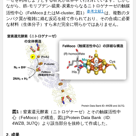
ながら、鉄-モリブデン-硫黄-炭素からなるニトロゲナーゼの触媒
参考文献1
活性中心（FeMocoまたはM-cluster, 図1）
は、複数のタ
ンパク質が複雑に絡む反応を経て作られており、その合成に必要
な材料（生体分子）すら未だ完全に明らかではありません。
図1：
窒素還元酵素（ニトロゲナーゼ）とその触媒活性中
心（FeMoco）の構造。図はProtein Data Bank（ID:
4WZB, 3U7Q）より該当部分を抜粋して作成した。
2.
成果