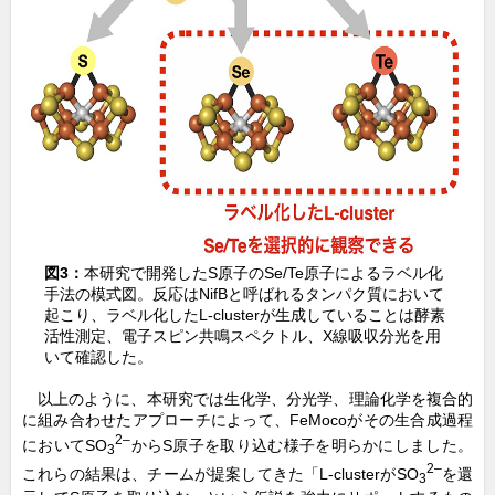
図3：
本研究で開発したS原子のSe/Te原子によるラベル化
手法の模式図。反応はNifBと呼ばれるタンパク質において
起こり、ラベル化したL-clusterが生成していることは酵素
活性測定、電子スピン共鳴スペクトル、X線吸収分光を用
いて確認した。
以上のように、本研究では生化学、分光学、理論化学を複合的
に組み合わせたアプローチによって、FeMocoがその生合成過程
2–
においてSO
からS原子を取り込む様子を明らかにしました。
3
2–
これらの結果は、チームが提案してきた「L-clusterがSO
を還
3