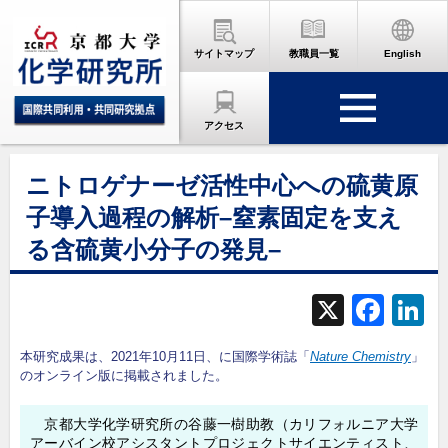
サイトマップ
教職員一覧
English
アクセス
ニトロゲナーゼ活性中心への硫黄原
子導入過程の解析–窒素固定を支え
る含硫黄小分子の発見–
X
F
L
a
本研究成果は、2021年10月11日、に国際学術誌「
Nature Chemistry
」
c
のオンライン版に掲載されました。
e
京都大学化学研究所の谷藤一樹助教（カリフォルニア大学
b
d
アーバイン校アシスタントプロジェクトサイエンティスト、