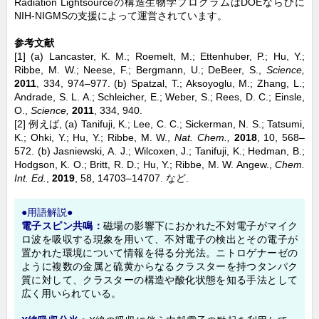
Radiation Lightsourceの構造生物学プログラムはDOEならびに
NIH-NIGMSの支援によって運営されています。
参考文献
[1] (a) Lancaster, K. M.; Roemelt, M.; Ettenhuber, P.; Hu, Y.;
Ribbe, M. W.; Neese, F.; Bergmann, U.; DeBeer, S.,
Science,
2011
, 334, 974–977. (b) Spatzal, T.; Aksoyoglu, M.; Zhang, L.;
Andrade, S. L. A.; Schleicher, E.; Weber, S.; Rees, D. C.; Einsle,
O.,
Science,
2011
, 334, 940.
[2] 例えば, (a) Tanifuji, K.; Lee, C. C.; Sickerman, N. S.; Tatsumi,
K.; Ohki, Y.; Hu, Y.; Ribbe, M. W.,
Nat. Chem.,
2018
, 10, 568–
572. (b) Jasniewski, A. J.; Wilcoxen, J.; Tanifuji, K.; Hedman, B.;
Hodgson, K. O.; Britt, R. D.; Hu, Y.; Ribbe, M. W. Angew.,
Chem.
Int. Ed.
,
2019
, 58, 14703–14707. など.
●用語解説●
電子スピン共鳴：
磁場の影響下におかれた不対電子がマイク
ロ波を吸収する現象を用いて、不対電子の検出とその電子が
置かれた環境について情報を得る分光法。ニトロゲナーゼの
ように複数の金属と硫黄からなるクラスターを持つタンパク
質に対して、クラスターの構造や酸化状態を知る手法として
広く用いられている。