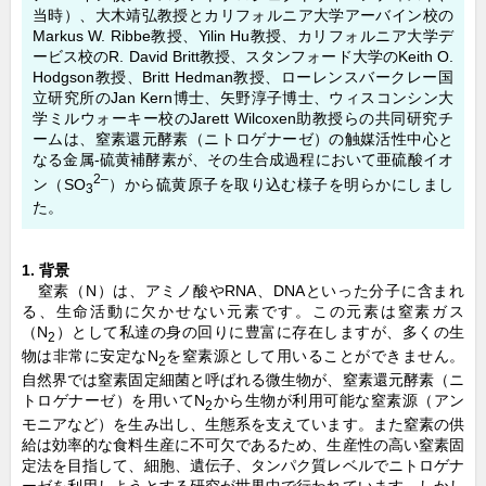
o
当時）、大木靖弘教授とカリフォルニア大学アーバイン校の
Markus W. Ribbe教授、Yilin Hu教授、カリフォルニア大学デ
o
ービス校のR. David Britt教授、スタンフォード大学のKeith O.
Hodgson教授、Britt Hedman教授、ローレンスバークレー国
k
立研究所のJan Kern博士、矢野淳子博士、ウィスコンシン大
学ミルウォーキー校のJarett Wilcoxen助教授らの共同研究チ
ームは、窒素還元酵素（ニトロゲナーゼ）の触媒活性中心と
なる金属-硫黄補酵素が、その生合成過程において亜硫酸イオ
2–
ン（SO
）から硫黄原子を取り込む様子を明らかにしまし
3
た。
1. 背景
窒素（N）は、アミノ酸やRNA、DNAといった分子に含まれ
る、生命活動に欠かせない元素です。この元素は窒素ガス
（N
）として私達の身の回りに豊富に存在しますが、多くの生
2
物は非常に安定なN
を窒素源として用いることができません。
2
自然界では窒素固定細菌と呼ばれる微生物が、窒素還元酵素（ニ
トロゲナーゼ）を用いてN
から生物が利用可能な窒素源（アン
2
モニアなど）を生み出し、生態系を支えています。また窒素の供
給は効率的な食料生産に不可欠であるため、生産性の高い窒素固
定法を目指して、細胞、遺伝子、タンパク質レベルでニトロゲナ
ーゼを利用しようとする研究が世界中で行われています。しかし