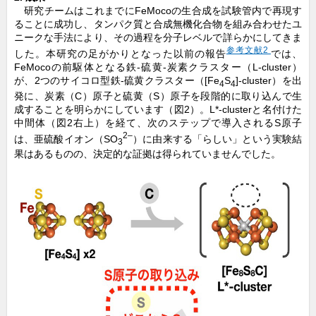
研究チームはこれまでにFeMocoの生合成を試験管内で再現す
ることに成功し、タンパク質と合成無機化合物を組み合わせたユ
ニークな手法により、その過程を分子レベルで詳らかにしてきま
参考文献2
した。本研究の足がかりとなった以前の報告
では、
FeMocoの前駆体となる鉄-硫黄-炭素クラスター（L-cluster）
が、2つのサイコロ型鉄-硫黄クラスター（[Fe
S
]-cluster）を出
4
4
発に、炭素（C）原子と硫黄（S）原子を段階的に取り込んで生
成することを明らかにしています（図2）。L*-clusterと名付けた
中間体（図2右上）を経て、次のステップで導入されるS原子
2–
は、亜硫酸イオン（SO
）に由来する「らしい」という実験結
3
果はあるものの、決定的な証拠は得られていませんでした。