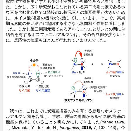
配位化学種を用いずとも小分子活性化が可能であると着想しまし
た。しかし、広く研究がおこなわれている第二周期元素であるホ
ウ素を含む化合物では隣接の15族元素との相互作用が大きいため
に、ルイス酸/塩基の機能が失活してしまいます。そこで、高周
期元素間の長い結合に起因する小さな元素間相互作用に着目しま
した。しかし第三周期元素であるアルミニウムとリンとの間に単
結合を有するホスファニルアルマンは、その合成例が少ない上
に、反応性の検証もほとんど行われていませんでした。
我々は、これまでに炭素置換基のみを有する新規なホスファニ
ルアルマン類を合成し、実験、理論の両面からルイス酸/塩基の
機能を保持していることを明らかにしてきました(Yanagisawa,
T.; Mizuhata, Y.; Tokitoh, N.,
Inorganics
,
2019,
7, 132–143)。今