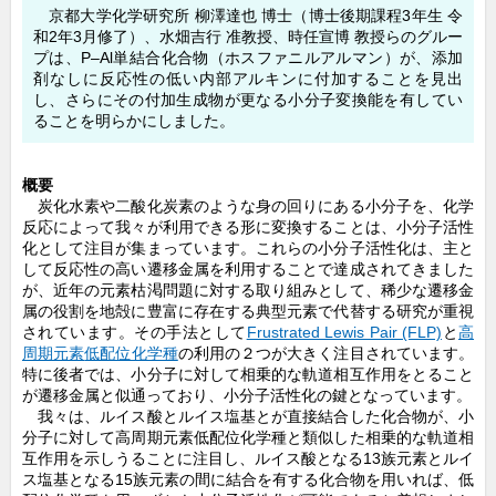
o
京都大学化学研究所 柳澤達也 博士（博士後期課程3年生 令
和2年3月修了）、水畑吉行 准教授、時任宣博 教授らのグルー
o
プは、P–Al単結合化合物（ホスファニルアルマン）が、添加
剤なしに反応性の低い内部アルキンに付加することを見出
k
し、さらにその付加生成物が更なる小分子変換能を有してい
ることを明らかにしました。
概要
炭化水素や二酸化炭素のような身の回りにある小分子を、化学
反応によって我々が利用できる形に変換することは、小分子活性
化として注目が集まっています。これらの小分子活性化は、主と
して反応性の高い遷移金属を利用することで達成されてきました
が、近年の元素枯渇問題に対する取り組みとして、稀少な遷移金
属の役割を地殻に豊富に存在する典型元素で代替する研究が重視
されています。その手法として
Frustrated Lewis Pair (FLP)
と
高
周期元素
低配位化学種
の利用の２つが大きく注目されています。
特に後者では、小分子に対して相乗的な軌道相互作用をとること
が遷移金属と似通っており、小分子活性化の鍵となっています。
我々は、ルイス酸とルイス塩基とが直接結合した化合物が、小
分子に対して高周期元素低配位化学種と類似した相乗的な軌道相
互作用を示しうることに注目し、ルイス酸となる13族元素とルイ
ス塩基となる15族元素の間に結合を有する化合物を用いれば、低