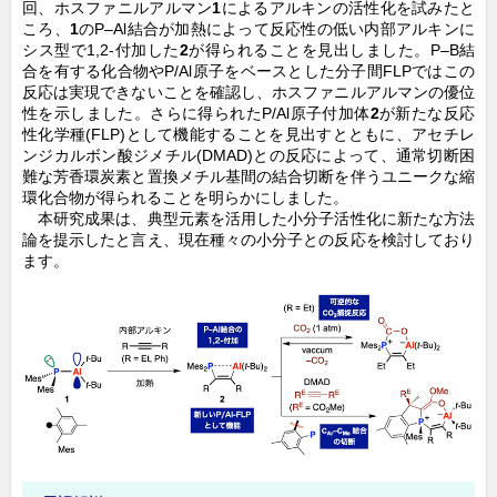
回、ホスファニルアルマン
1
によるアルキンの活性化を試みたと
ころ、
1
のP–Al結合が加熱によって反応性の低い内部アルキンに
シス型で1,2-付加した
2
が得られることを見出しました。P–B結
合を有する化合物やP/Al原子をベースとした分子間FLPではこの
反応は実現できないことを確認し、ホスファニルアルマンの優位
性を示しました。さらに得られたP/Al原子付加体
2
が新たな反応
性化学種(FLP)として機能することを見出すとともに、アセチレ
ンジカルボン酸ジメチル(DMAD)との反応によって、通常切断困
難な芳香環炭素と置換メチル基間の結合切断を伴うユニークな縮
環化合物が得られることを明らかにしました。
本研究成果は、典型元素を活用した小分子活性化に新たな方法
論を提示したと言え、現在種々の小分子との反応を検討しており
ます。