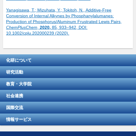
Yanagisawa, T.; Mizuhata, Y.; Tokitoh, N., Additive‐Free
Conversion of Internal Alkynes by Phosphanylalumanes:
Production of Phosphorus/Aluminum Frustrated Lewis Pairs,
ChemPlusChem
,
2020,
85, 933–942, DOI:
10.1002/cplu.202000239 (2020).
化研について
研究活動
教育・大学院
社会連携
国際交流
情報サービス