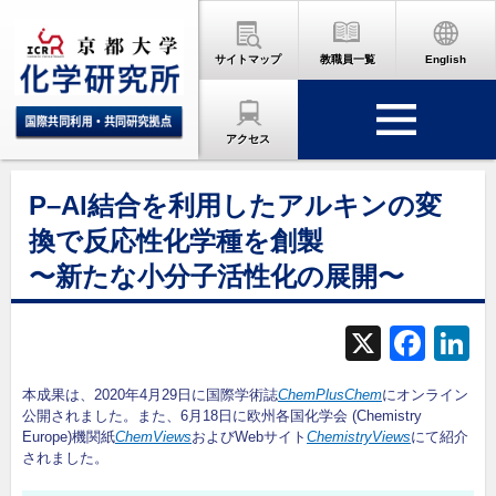
サイトマップ
教職員一覧
English
アクセス
P–Al結合を利用したアルキンの変
換で反応性化学種を創製
〜新たな小分子活性化の展開〜
X
F
L
a
本成果は、2020年4月29日に国際学術誌
ChemPlusChem
にオンライン
c
公開されました。また、
6月18日に欧州各国化学会 (Chemistry
Europe)機関紙
ChemViews
およびWebサイト
ChemistryViews
にて紹介
e
されました。
b
d