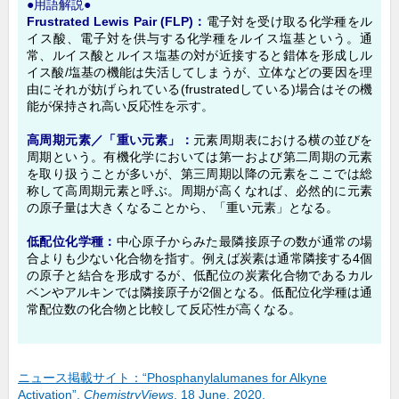
●用語解説●
Frustrated Lewis Pair (FLP)：
電子対を受け取る化学種をル
イス酸、電子対を供与する化学種をルイス塩基という。通
常、ルイス酸とルイス塩基の対が近接すると錯体を形成しル
イス酸/塩基の機能は失活してしまうが、立体などの要因を理
由にそれが妨げられている(frustratedしている)場合はその機
能が保持され高い反応性を示す。
高周期元素／「重い元素」：
元素周期表における横の並びを
周期という。有機化学においては第一および第二周期の元素
を取り扱うことが多いが、第三周期以降の元素をここでは総
称して高周期元素と呼ぶ。周期が高くなれば、必然的に元素
の原子量は大きくなることから、「重い元素」となる。
低配位化学種：
中心原子からみた最隣接原子の数が通常の場
合よりも少ない化合物を指す。例えば炭素は通常隣接する4個
の原子と結合を形成するが、低配位の炭素化合物であるカル
ベンやアルキンでは隣接原子が2個となる。低配位化学種は通
常配位数の化合物と比較して反応性が高くなる。
ニュース掲載サイト：“Phosphanylalumanes for Alkyne
Activation”,
ChemistryViews
, 18 June, 2020.