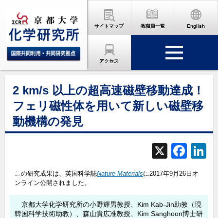
サイトマップ
教職員一覧
English
アクセス
2 km/s 以上の超高速磁壁移動達成！
フェリ磁性体を用いて新しい磁壁移
動機構の発見
X
F
L
a
この研究成果は、英国科学誌
Nature Materials
に2017年9月26日オ
c
ンライン公開されました。
e
京都大学化学研究所の小野輝男教授、Kim Kab-Jin助教（現
b
d
韓国科学技術助教）、森山貴広准教授、Kim Sanghoon博士研