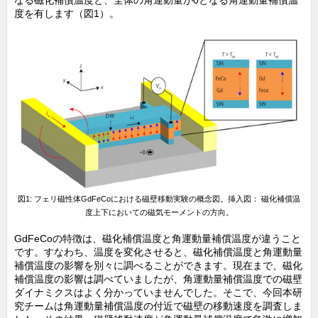
なる磁化補償温度と、全体の角運動量が0となる角運動量補償温
度を有します（図1）。
図1: フェリ磁性体GdFeCoにおける磁壁移動実験の概念図。挿入図： 磁化補償温
度上下においての磁気モーメントの方向。
GdFeCoの特徴は、磁化補償温度と角運動量補償温度が違うこと
です。すなわち、温度を変化させると、磁化補償温度と角運動量
補償温度の影響を別々に調べることができます。現在まで、磁化
補償温度の影響は調べていましたが、角運動量補償温度での磁壁
ダイナミクスはよく分かっていませんでした。そこで、今回本研
究チームは角運動量補償温度の付近で磁壁の移動速度を調査しま