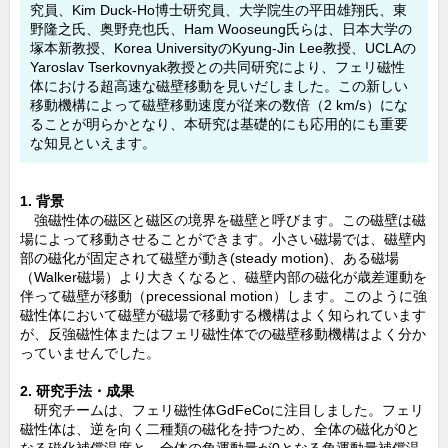
究員、Kim Duck-Ho博士研究員、大学院生の平田雄翔氏、東
o
野隆之氏、奥野尭也氏、Ham Wooseung氏らは、日本大学の
o
塚本新教授、Korea UniversityのKyung-Jin Lee教授、UCLAの
Yaroslav Tserkovnyak教授との共同研究により、フェリ磁性
k
体における超高速な磁壁移動を見いだしました。この新しい
移動機構によって磁壁移動速度が従来の数倍（2 km/s）にな
ることが明らかとなり、本研究は基礎的にも応用的にも重要
な知見といえます。
1. 背景
強磁性体の磁区と磁区の境界を磁壁と呼びます。この磁壁は磁
場によって移動させることができます。小さい磁場では、磁壁内
部の磁化が固定されて磁壁が動き(steady motion)、ある磁場
（Walker磁場）より大きくなると、磁壁内部の磁化が歳差運動を
伴って磁壁が移動（precessional motion）します。このように強
磁性体において磁壁が磁場で移動する機構はよく知られています
が、反強磁性体またはフェリ磁性体での磁壁移動機構はよく分か
っていませんでした。
2. 研究手法・成果
研究チームは、フェリ磁性体GdFeCoに注目しました。フェリ
磁性体は、逆を向く二種類の磁化を持つため、全体の磁化が0と