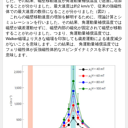
した。その結果、磁壁移動速度が角運動量補償温度で急激に増加
することが分かりました。最大速度は約2 km/sで、従来の強磁性
体での最大速度の数倍になることが分かりました（図2）。
これらの磁壁移動速度の増加を解明するために、理論計算とシ
ミュレーションを行いました。その結果、角運動量補償温度では
磁壁が歳差運動せずに、磁壁内部の磁化が固定されて磁壁が移動
することがわかりました。つまり、角運動量補償温度では、
Walker磁場より大きな磁場を印加しても歳差運動による速度減少
がないことを意味します。この結果は、 角運動量補償温度では
フェリ磁性体が反強磁性体的なスピンダイナミクスを示すことを
意味します。