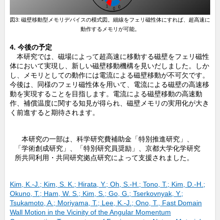
図3: 磁壁移動型メモリデバイスの模式図。細線をフェリ磁性体にすれば、超高速に
動作するメモリが可能。
4. 今後の予定
本研究では、磁場によって超高速に移動する磁壁をフェリ磁性
体において実現し、新しい磁壁移動機構を見いだしました。しか
し、メモリとしての動作には電流による磁壁移動が不可欠です。
今後は、同様のフェリ磁性体を用いて、電流による磁壁の高速移
動を実現することを目指します。電流による磁壁移動の高速動
作、補償温度に関する知見が得られ、磁壁メモリの実用化が大き
く前進すると期待されます。
本研究の一部は、科学研究費補助金「特別推進研究」、
「学術創成研究」、「特別研究員奨励」、京都大学化学研究
所共同利用・共同研究拠点研究によって支援されました。
Kim, K.-J.; Kim, S. K.; Hirata, Y.; Oh, S.-H.; Tono, T.; Kim, D.-H.;
Okuno, T.; Ham, W. S.; Kim, S.; Go, G.; Tserkovnyak, Y.;
Tsukamoto, A.; Moriyama, T.; Lee, K.-J.; Ono, T., Fast Domain
Wall Motion in the Vicinity of the Angular Momentum