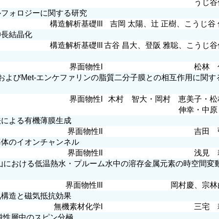
うじ谷
ルフォロジーに関する研究
構造解析基礎III
吉岡 太陽、辻 正樹、こうじ谷
長結晶化
構造解析基礎III
古谷 昌大、登阪 雅聡、こうじ谷
界面物性I
松林 
およびMet-エンケファリンの脂質二分子膜との相互作用に関す
界面物性I
木村 智大・岡村 恵美子・
伸幸・中原
による有機薄膜生成
界面物性II
吉田 
体のイオンチャンネル
界面物性II
浅見 
山における低温熱水・プルーム水中の溶存金属元素の時空間変
界面物性III
岡村慶、宗林
構造と磁気抵抗効果
無機素材化学I
三宅 
磁性層中のスピン分極