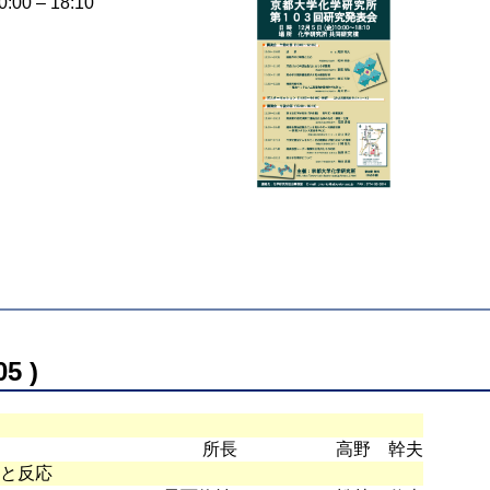
0 – 18:10
5 )
所長
高野 幹夫
物性と反応