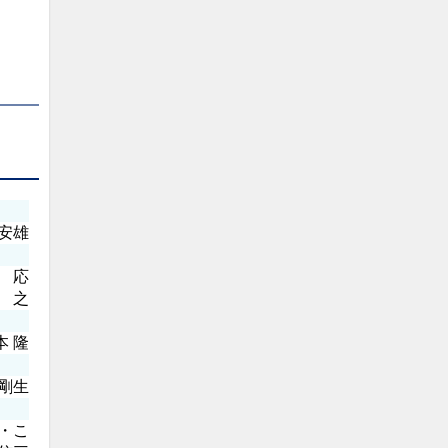
安雄
 応
之
本 隆
剛生
・こ