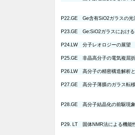
P22.
GE
Ge含有SiO2ガラスの
P23.
GE
Ge:SiO2ガラスにおけ
P24.
LW
分子レオロジーの展望
P25.
GE
非晶高分子の電気複屈
P26.
LW
高分子の精密構造解析と
P27.
GE
高分子薄膜のガラス転
P28.
GE
高分子結晶化の前駆現
P29.
LT
固体NMR法による機能