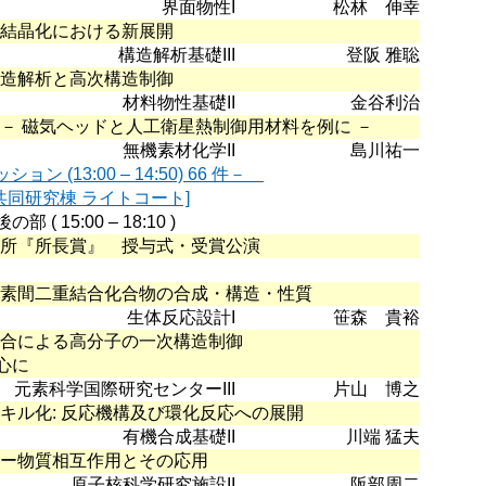
界面物性I
松林 伸幸
ムの伸長結晶化における新展開
構造解析基礎III
登阪 雅聡
の精密構造解析と高次構造制御
材料物性基礎II
金谷利治
性酸化物：－ 磁気ヘッドと人工衛星熱制御用材料を例に －
無機素材化学II
島川祐一
ン (13:00 – 14:50) 66 件－
 共同研究棟 ライトコート]
の部 ( 15:00 – 18:10 )
回化学研究所『所長賞』 授与式・受賞公演
期１５族元素間二重結合化合物の合成・構造・性質
生体反応設計I
笹森 貴裕
属触媒重合による高分子の一次構造制御
心に
元素科学国際研究センターIII
片山 博之
憶型アルキル化: 反応機構及び環化反応への展開
有機合成基礎II
川端 猛夫
度レーザー物質相互作用とその応用
原子核科学研究施設II
阪部周二