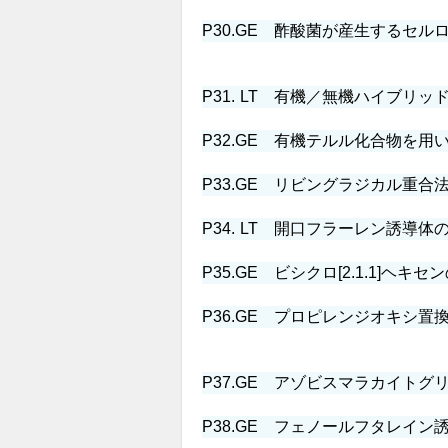
P30.
GE
酢酸菌が産生するセルロ
P31.
LT
有機／無機ハイブリッド
P32.
GE
有機テルル化合物を用い
P33.
GE
リビングラジカル重合法
P34.
LT
開口フラーレン誘導体の
P35.
GE
ビシクロ[2.1.1]ヘキ
P36.
GE
プロピレンジオキシ置換
P37.
GE
アゾビスマラカイトグリ
P38.
GE
フェノールフタレイン誘