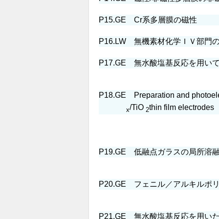
P15.
GE
Cr系多層膜の磁性
P16.
LW
無機素材化学ＩＶ部門の
P17.
GE
無水酸塩基反応を用いて
P18.
GE
Preparation and photoelec
/TiO
thin film electrodes
x
2
P19.
GE
低融点ガラスの局所溶融
P20.
GE
フェニル／アルキルポリ
P21.
GE
無水酸塩基反応を用いた