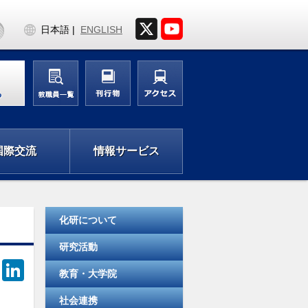
日本語
ENGLISH
る
国際交流
情報サービス
化研について
研究活動
F
Li
教育・大学院
a
n
社会連携