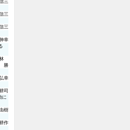
信三
 信三
信三
伸幸
る
松林
 勝
弘幸
耕司
動に
由樹
耕作