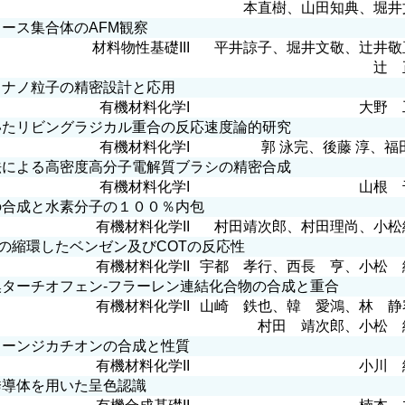
本直樹、山田知典、堀井
ース集合体のAFM観察
材料物性基礎III
平井諒子、堀井文敬、辻井敬
辻 
ナノ粒子の精密設計と応用
有機材料化学I
大野 
たリビングラジカル重合の反応速度論的研究
有機材料化学I
郭 泳完、後藤 淳、福
による高密度高分子電解質ブラシの精密合成
有機材料化学I
山根 
合成と水素分子の１００％内包
有機材料化学II
村田靖次郎、村田理尚、小松
センの縮環したベンゼン及びCOTの反応性
有機材料化学II
宇都 孝行、西長 亨、小松 
ターチオフェン-フラーレン連結化合物の合成と重合
有機材料化学II
山崎 鉄也、韓 愛鴻、林 静
村田 靖次郎、小松 
ーンジカチオンの合成と性質
有機材料化学II
小川 
導体を用いた呈色認識