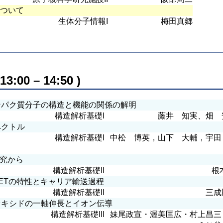
学について
生体分子情報I
梅田真郷
0 – 14:50 )
パク質分子の構造と機能の関係の解明
構造解析基礎I
藤井 知実、畑 
クトル
構造解析基礎I
中松 博英，山下 大輔，宇田
究から
構造解析基礎II
根
ETの特性とキャリア輸送過程
構造解析基礎II
三成
キシドの一軸伸長とイオン伝導
構造解析基礎III
妹尾政宣・渥美匡広・村上昌三