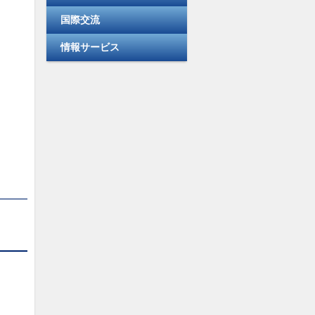
c
k
国際交流
e
e
b
dI
情報サービス
o
n
o
k