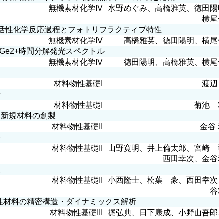
無機素材化学IV
水野めぐみ、高橋雅英、徳田陽
横尾
光活性化学反応過程とフォトリフラクティブ特性
無機素材化学IV
高橋雅英、徳田陽明、横尾
るGe2+時間分解発光スペクトル
無機素材化学IV
徳田陽明、高橋雅英、横尾
材料物性基礎I
渡辺
折
材料物性基礎I
菊池 
新規材料の創製
材料物性基礎II
金谷
移
材料物性基礎II
山野寛明、井上倫太郎、宮崎 
西田幸次、金谷
象
材料物性基礎II
小西隆士、松葉 豪、西田幸次
谷
性材料の精密構造・ダイナミックス解析
材料物性基礎III
梶弘典、日下康成、小野山吾郎