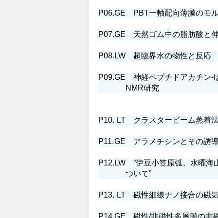
P06.
GE
PBT一軸配向薄膜のモ
P07.
GE
天然ゴム中の脂肪酸と伸
P08.
LW
超臨界水の物性と反応
P09.
GE
神経ペプチドアカチン-I
NMR研究
P10.
LT
クラスタービーム蒸着法
P11.
GE
アラメチシンとその誘導
P12.
LW
”伊豆小笠原弧、水曜海
ついて”
P13.
LT
磁性細線ナノ接合の磁気
P14.
GE
磁性/非磁性多層膜の非