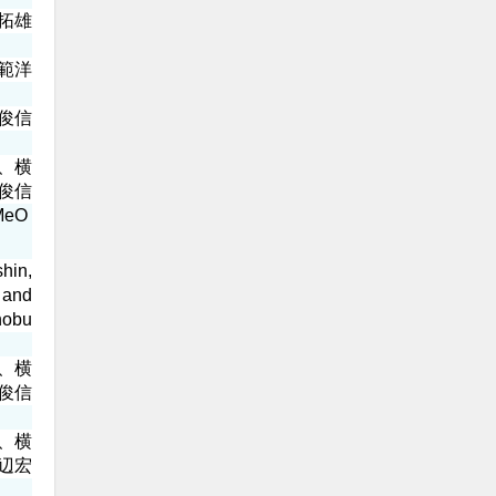
拓雄
範洋
俊信
、横
俊信
MeO
hin,
 and
nobu
、横
俊信
、横
辺宏