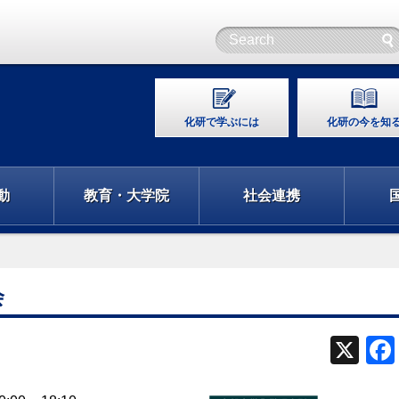
化研で学ぶには
化研の今を知
動
教育・大学院
社会連携
会
X