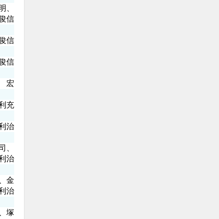
明、
俊信
俊信
俊信
 宏
利充
 利治
司、
利治
、金
利治
、塚