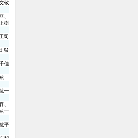
文敬
亘、
正樹
工司
田 猛
千佳
紘一
紘一
容、
紘一
紘平