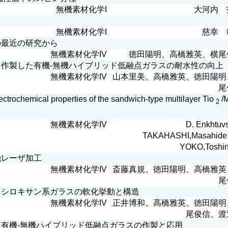
無機素材化学I
大河内 
無機素材化学I
慈幸 
最近の研究から
無機素材化学IV
徳田陽明、高橋雅英、横尾
作製した有機-無機ハイブリッド低融点ガラスの耐水性の向上
無機素材化学IV
山本里美、高橋雅英、徳田陽明
尾
trochemical properties of the sandwich-type multilayer Tio
/
2
無機素材化学IV
D. Enkhtuvs
TAKAHASHI,Masahide
YOKO,Toshi
レーザ加工
無機素材化学IV
斎藤真規、徳田陽明、高橋雅英
尾
シロキサン系ガラスの軟化挙動と構造
無機素材化学IV
正井博和、高橋雅英、徳田陽明
尾俊信、渡
有機-無機ハイブリッド低融点ガラスの作製と応用