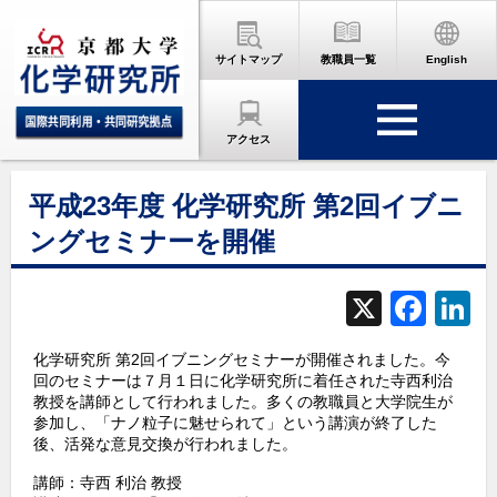
サイトマップ
教職員一覧
English
アクセス
平成23年度 化学研究所 第2回イブニ
ングセミナーを開催
X
F
L
a
化学研究所 第2回イブニングセミナーが開催されました。今
c
回のセミナーは７月１日に化学研究所に着任された寺西利治
教授を講師として行われました。多くの教職員と大学院生が
e
参加し、「ナノ粒子に魅せられて」という講演が終了した
b
d
後、活発な意見交換が行われました。
o
講師：寺西 利治 教授