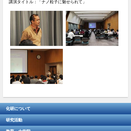
講演タイトル：「ナノ粒子に魅せられて」
o
k
化研について
研究活動