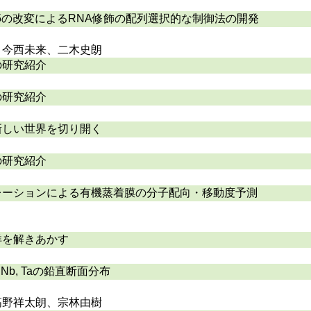
H5の改変によるRNA修飾の配列選択的な制御法の開発
、今西未来、二木史朗
の研究紹介
の研究紹介
新しい世界を切り開く
の研究紹介
レーションによる有機蒸着膜の分子配向・移動度予測
洋を解きあかす
 Nb, Taの鉛直断面分布
高野祥太朗、宗林由樹