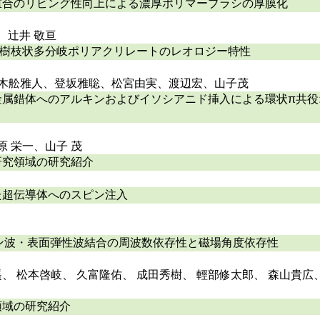
重合のリビング性向上による濃厚ポリマーブラシの厚膜化
、辻井 敬亘
た樹枝状多分岐ポリアクリレートのレオロジー特性
ANG、木舩雅人、登坂雅聡、松宮由実、渡辺宏、山子茂
金属錯体へのアルキンおよびイソシアニド挿入による環状π共役
原 栄一、山子 茂
研究領域の研究紹介
た超伝導体へのスピン注入
ピン波・表面弾性波結合の周波数依存性と磁場角度依存性
 松本啓岐、 久富隆佑、 成田秀樹、 輕部修太郎、 森山貴広、
領域の研究紹介