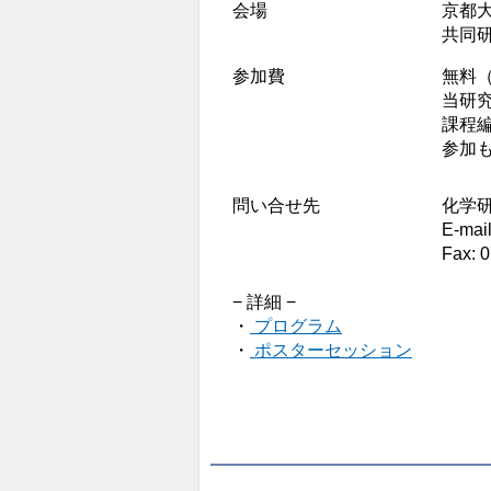
会場
京都
共同研
参加費
無料
当研
課程
参加
問い合せ先
化学
E-mai
Fax: 
− 詳細 −
・
プログラム
・
ポスターセッション