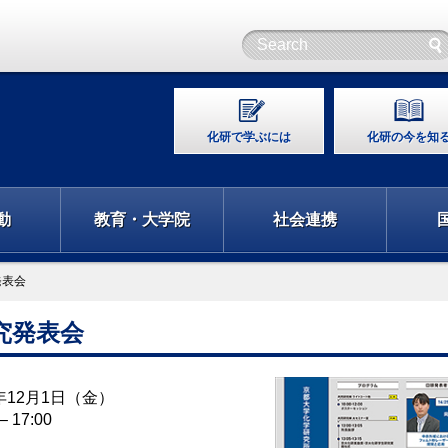
化研で学ぶには
化研の今を知
動
教育・大学院
社会連携
発表会
研究発表会
3年12月1日（金）
 – 17:00