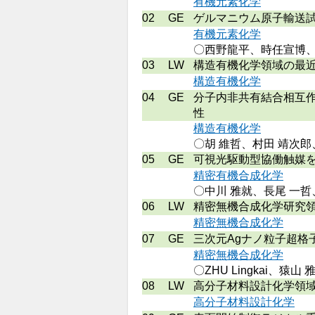
有機元素化学
02
GE
ゲルマニウム原子輸送
有機元素化学
〇西野龍平、時任宣博
03
LW
構造有機化学領域の最
構造有機化学
04
GE
分子内非共有結合相互作用
性
構造有機化学
〇胡 維哲、村田 靖次郎
05
GE
可視光駆動型協働触媒を
精密有機合成化学
〇中川 雅就、長尾 一哲
06
LW
精密無機合成化学研究
精密無機合成化学
07
GE
三次元Agナノ粒子超格
精密無機合成化学
〇ZHU Lingkai、猿山
08
LW
高分子材料設計化学領
高分子材料設計化学