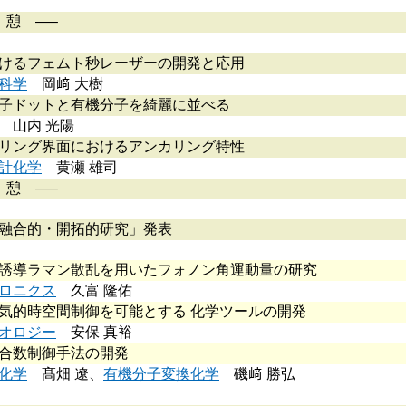
憩 —–
けるフェムト秒レーザーの開発と応用
科学
岡﨑 大樹
子ドットと有機分子を綺麗に並べる
山内 光陽
リング界面におけるアンカリング特性
計化学
黄瀬 雄司
憩 —–
融合的・開拓的研究」発表
誘導ラマン散乱を用いたフォノン角運動量の研究
ロニクス
久富 隆佑
気的時空間制御を可能とする 化学ツールの開発
オロジー
安保 真裕
合数制御手法の開発
化学
髙畑 遼、
有機分子変換化学
磯﨑 勝弘