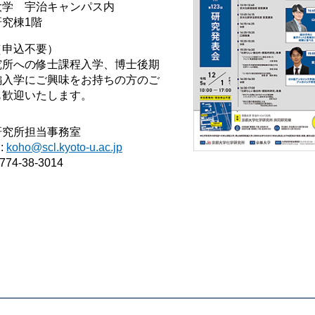
大学 宇治キャンパス内
究棟1階
（申込不要）
究所への修士課程入学、博士後期
編入学にご興味をお持ちの方のご
も歓迎いたします。
研究所担当事務室
l:
koho@scl.kyoto-u.ac.jp
0774-38-3014