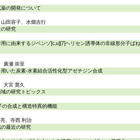
試薬の開発について
、山田容子、水畑吉行
近の研究
に由来するジベンゾ[c,u][7]ヘリセン誘導体の非線形分子ば
、廣瀬 崇至
用いた炭素-水素結合活性化型アゼチジン合成
、大宮 寛久
領域の研究トピックス
子の合成と構造特異的機能
 雅亮、寺西 利治
域の最近の研究