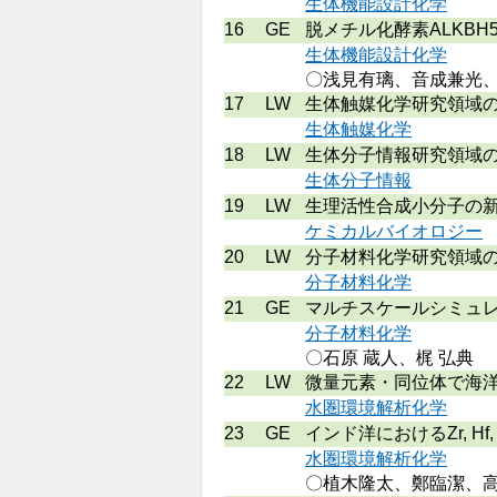
生体機能設計化学
16
GE
脱メチル化酵素ALKB
生体機能設計化学
〇浅見有璃、音成兼光
17
LW
生体触媒化学研究領域
生体触媒化学
18
LW
生体分子情報研究領域
生体分子情報
19
LW
生理活性合成小分子の
ケミカルバイオロジー
20
LW
分子材料化学研究領域
分子材料化学
21
GE
マルチスケールシミュ
分子材料化学
〇石原 蔵人、梶 弘典
22
LW
微量元素・同位体で海
水圏環境解析化学
23
GE
インド洋におけるZr, Hf,
水圏環境解析化学
〇植木隆太、鄭臨潔、