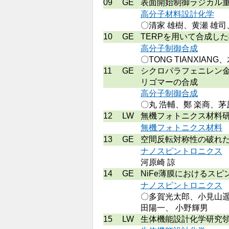
09
GE
表面開始制御ラジカル
高分子材料設計化学
〇清家 雄樹、黄瀬 雄司
10
GE
TERPを用いて合成し
高分子制御合成
〇TONG TIANXI
11
GE
シクロパラフェニレン
リゴマーの合成
高分子制御合成
〇丸 浩輔、鄭 楽商、茅
12
LW
無機フォトニクス材料
無機フォトニクス材料
13
GE
空間反転対称性の破れ
ナノスピントロニクス
河原崎 諒
14
GE
NiFe薄膜におけるス
ナノスピントロニクス
〇多賀光太郎、小見山遥、
田陽一、 小野輝男
15
LW
生体機能設計化学研究