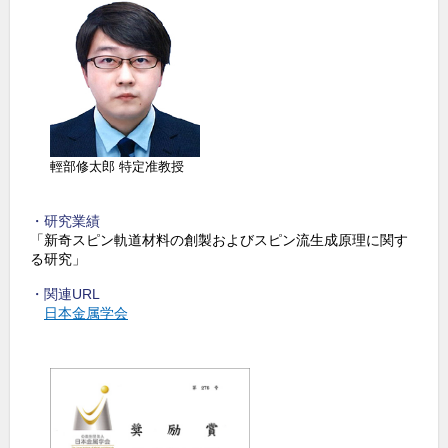
o
k
輕部修太郎 特定准教授
・研究業績
「新奇スピン軌道材料の創製およびスピン流生成原理に関す
る研究」
・関連URL
日本金属学会