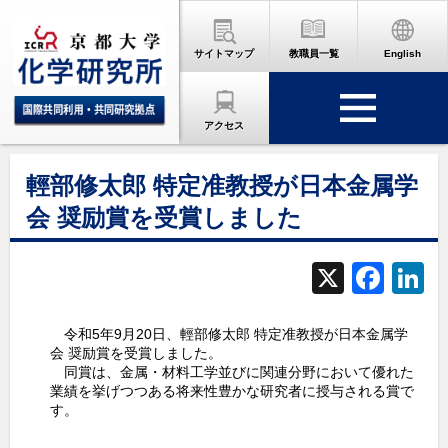
サイトマップ
教職員一覧
English
アクセス
輕部修太郎 特定准教授が日本金属学
会 奨励賞を受賞しました
X
F
L
a
c
令和5年9月20日、輕部修太郎 特定准教授が日本金属学
会 奨励賞を受賞しました。
e
同賞は、金属・材料工学並びに関連分野において優れた
業績を挙げつつある将来性豊かな研究者に授与される賞で
b
d
す。
o