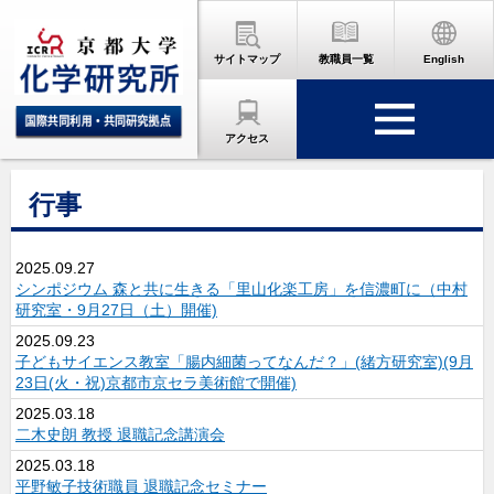
サイトマップ
教職員一覧
English
アクセス
行事
2025.09.27
シンポジウム 森と共に生きる「里山化楽工房」を信濃町に（中村
研究室・9月27日（土）開催)
2025.09.23
子どもサイエンス教室「腸内細菌ってなんだ？」(緒方研究室)(9月
23日(火・祝)京都市京セラ美術館で開催)
2025.03.18
二木史朗 教授 退職記念講演会
2025.03.18
平野敏子技術職員 退職記念セミナー