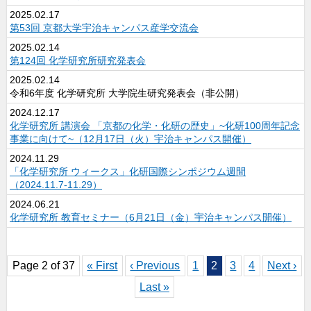
2025.02.17
第53回 京都大学宇治キャンパス産学交流会
2025.02.14
第124回 化学研究所研究発表会
2025.02.14
令和6年度 化学研究所 大学院生研究発表会（非公開）
2024.12.17
化学研究所 講演会 「京都の化学・化研の歴史」~化研100周年記念
事業に向けて~（12月17日（火）宇治キャンパス開催）
2024.11.29
「化学研究所 ウィークス」化研国際シンポジウム週間
（2024.11.7-11.29）
2024.06.21
化学研究所 教育セミナー（6月21日（金）宇治キャンパス開催）
Page 2 of 37
« First
‹ Previous
1
2
3
4
Next ›
Last »