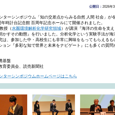
公開日：
2026年
ンターシンポジウム「知の交差点からみる自然 人間 社会」が令
周年時計台記念館 百周年記念ホールにて開催されました。
教授（
水圏環境解析化学研究領域
）が講演『海洋の生命を支え
明かすその動態』を行いました。分析化学という実験手法が海
究は、参加した中・高校生にも非常に興味をもってもらえるも
ション『多彩な知で世界と未来をナビゲート』にも多くの質問
携基盤
教育委員会、読売新聞社
センターシンポジウムホームページはこちら