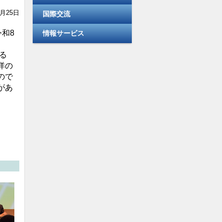
a
n
3月25日
国際交流
c
k
e
e
和8
情報サービス
b
dI
る
o
n
洋の
ので
o
があ
k