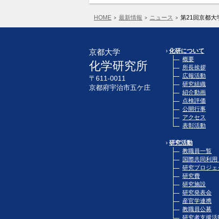
HOME
最新情報
ニュース
第21回京都大
化研について
京都大学
概要
化学研究所
所長挨拶
広報活動
〒611-0011
研究組織
京都府宇治市五ケ庄
紹介動画
点検評価
公開行事
アクセス
表彰活動
研究活動
教職員一覧
国際共同利用
研究プロジェ
研究費
研究施設
研究発表会
産官学連携
教職員公募
研究者支援活