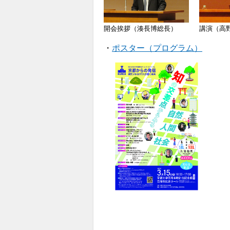
開会挨拶（湊長博総長）
講演（高
・
ポスター（プログラム）