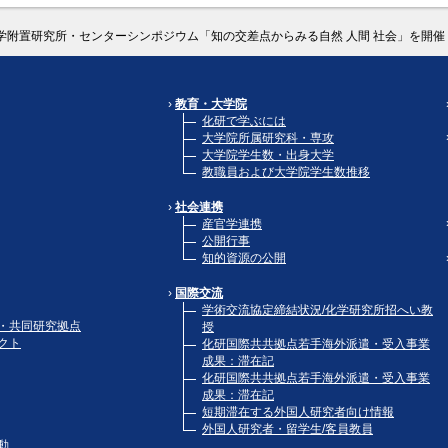
学附置研究所・センターシンポジウム「知の交差点からみる自然 人間 社会」を開催（20
教育・大学院
化研で学ぶには
大学院所属研究科・専攻
大学院学生数・出身大学
教職員および大学院学生数推移
社会連携
産官学連携
公開行事
知的資源の公開
国際交流
学術交流協定締結状況/化学研究所招へい教
・共同研究拠点
授
クト
化研国際共共拠点若手海外派遣・受入事業
成果：滞在記
化研国際共共拠点若手海外派遣・受入事業
成果：滞在記
短期滞在する外国人研究者向け情報
外国人研究者・留学生/客員教員
動