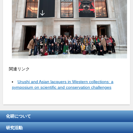
関連リンク
Urushi and Asian lacquers in Western collections: a
symposium on scientific and conservation challenges
化研について
研究活動