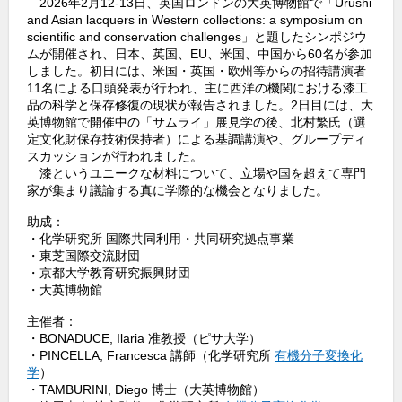
2026年2月12-13日、英国ロンドンの大英博物館で「Urushi
e
and Asian lacquers in Western collections: a symposium on
b
d
scientific and conservation challenges」と題したシンポジウ
ムが開催され、日本、英国、EU、米国、中国から60名が参加
o
しました。初日には、米国・英国・欧州等からの招待講演者
11名による口頭発表が行われ、主に西洋の機関における漆工
o
品の科学と保存修復の現状が報告されました。2日目には、大
k
英博物館で開催中の「サムライ」展見学の後、北村繁氏（選
定文化財保存技術保持者）による基調講演や、グループディ
スカッションが行われました。
漆というユニークな材料について、立場や国を超えて専門
家が集まり議論する真に学際的な機会となりました。
助成：
・化学研究所 国際共同利用・共同研究拠点事業
・東芝国際交流財団
・京都大学教育研究振興財団
・大英博物館
主催者：
・BONADUCE, Ilaria 准教授（ピサ大学）
・PINCELLA, Francesca 講師（化学研究所
有機分子変換化
学
）
・TAMBURINI, Diego 博士（大英博物館）