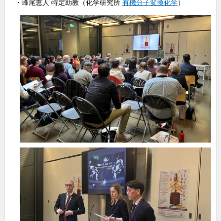
・峰尾恵人 特定助教（化学研究所
有機分子変換化学
）