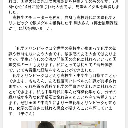
れは、国際大会に先立つ実験課題を見据えてのものです。7月
o
5日から14日に開催された大会では、見事金メダルを獲得しま
した。
o
高校生のチューターを務め、自身も高校時代に国際化学オ
k
リンピックで銀メダルを獲得した平 翔太さん（博士後期課程
2年）に話を伺いました。
「化学オリンピックは全世界の高校生が集まって化学の知
識や技能を競いあう大会です。緊張感のある大会ではありま
すが、学生どうしの交流や開催国の文化に触れるといった国
際交流の一面もあります。私にとっては初めての海外体験
で、とても貴重な経験をすることができました。
化学オリンピックはどんな高校生・中学生も目指すことが
できます。もちろん、ある程度高いレベルの知識が要求され
ますが、それを得る過程で化学の面白さや楽しさに触れるこ
とができます。私も中学時代に学んだ有機化学から、分子の
織り成す多彩な化学反応に惚れ込んだことを今でも覚えてい
ます。ぜひ全国の中高生により一層化学オリンピックが知ら
れ、化学の面白さに触れる機会が増えることを願っていま
す」（平さん）