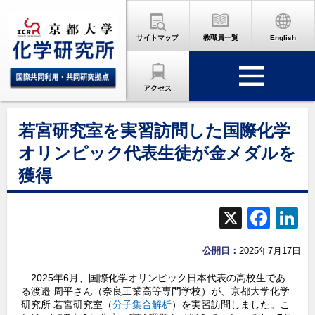
サイトマップ
教職員一覧
English
アクセス
若宮研究室を実習訪問した国際化学
オリンピック代表生徒が金メダルを
獲得
X
F
L
a
公開日：
2025年7月17日
c
2025年6月、国際化学オリンピック日本代表の高校生であ
e
る渡邉 周平さん（奈良工業高等専門学校）が、京都大学化学
b
d
研究所 若宮研究室（
分子集合解析
）を実習訪問しました。こ