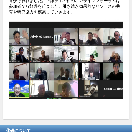
答が行われました。上海ラボの初のオンラインフォーラムは
o
参加者から好評を得ました。引き続き効果的なリソースの共
有や研究協力を模索していきます。
k
化研について