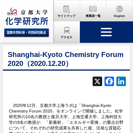
サイトマップ
教職員一覧
English
アクセス
Shanghai-Kyoto Chemistry Forum
2020（2020.12.20）
X
F
L
a
c
2020年12月、京都大学上海ラボは「Shanghai-Kyoto
e
Chemistry Forum 2020」をオンラインで開催しました。化学
b
d
研究所の10名の教授と復旦大学、上海交通大学、上海科技大
学の9名の教授が、「新素材」「エネルギー変換」の重点分野
o
について、それぞれの研究成果を共有した後、活発な質疑応