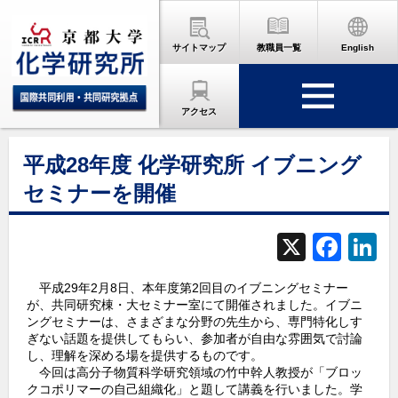
サイトマップ
教職員一覧
English
アクセス
平成28年度 化学研究所 イブニング
セミナーを開催
X
F
L
a
平成29年2月8日、本年度第2回目のイブニングセミナー
c
が、共同研究棟・大セミナー室にて開催されました。イブニ
ングセミナーは、さまざまな分野の先生から、専門特化しす
e
ぎない話題を提供してもらい、参加者が自由な雰囲気で討論
b
d
し、理解を深める場を提供するものです。
今回は高分子物質科学研究領域の竹中幹人教授が「ブロッ
o
クコポリマーの自己組織化」と題して講義を行いました。学