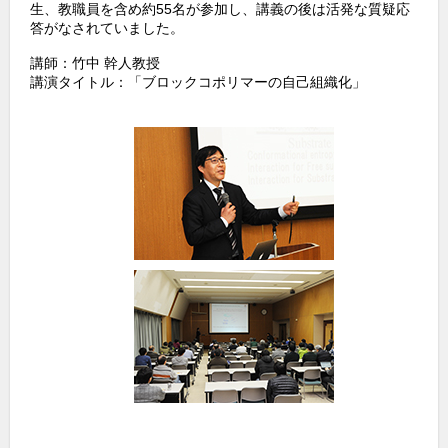
生、教職員を含め約55名が参加し、講義の後は活発な質疑応
o
答がなされていました。
k
講師：竹中 幹人教授
講演タイトル：「ブロックコポリマーの自己組織化」