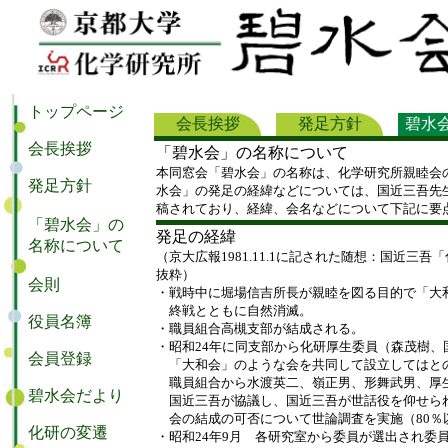
会長挨拶
発足方針
碧水
「碧水会」の名称について
本同窓会「碧水会」の名称は、化学研究所親睦会
水会」の発足の経緯などについては、国近三吾先
稿されており、経緯、会名などについて下記に要
発足の経緯
（京大広報1981.11.1に記された随想：国近三
抜粋）
・戦時中に堀場信吉所長が親睦を図る目的で「大
終戦とともに自然消滅。
・職員組合高槻支部が結成される。
・昭和24年に同支部から化研厚生委員（森茂樹、
「大和会」のような会を共同して設立してはと
職員組合から水渡英二、嶺正男、形舞武男、厚
国近三吾が協議し、国近三吾が世話役を仰せら
会の結成の可否について世論調査を実施（80％
・昭和24年9月 各研究室から委員が選出され委