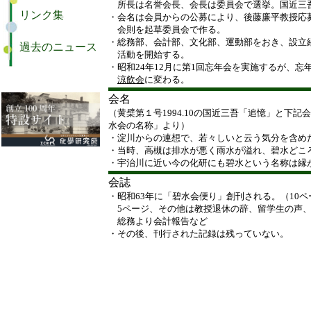
所長は名誉会長、会長は委員会で選挙。国近三
・会名は会員からの公募により、後藤廉平教授応
会則を起草委員会で作る。
・総務部、会計部、文化部、運動部をおき、設立
活動を開始する。
・昭和24年12月に第1回忘年会を実施するが、忘
涼飲会
に変わる。
会名
（黄檗第１号1994.10の国近三吾「追憶」と下
水会の名称」より）
・淀川からの連想で、若々しいと云う気分を含め
・当時、高槻は排水が悪く雨水が溢れ、碧水どこ
・宇治川に近い今の化研にも碧水という名称は縁
会誌
・昭和63年に「碧水会便り」創刊される。（10
5ページ、その他は教授退休の辞、留学生の声、
総務より会計報告など
・その後、刊行された記録は残っていない。